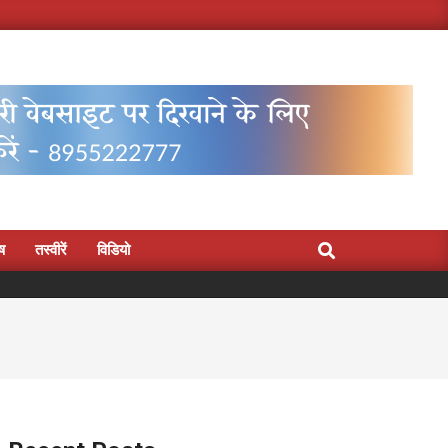
Search
िष
तस्वीरें
विडियो