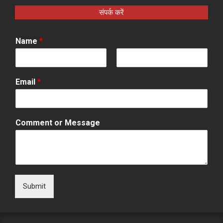
संपर्क करें
Name
*
F
L
i
a
Email
*
r
s
s
t
t
Comment or Message
Submit