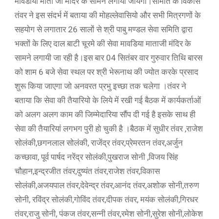
मावडीया माता जी मंदिर के सामने लगायी जायेगी।समिति के विकास
तंवर ने इस संदर्भ में बताया की मोहल्लेवासियो और सभी मित्रगणों के
सहयोग से लगातार 26 सालों से श्री पाबु मण्डल सेवा समिति द्वारा
भक्तों के लिए दाल बाटी चूरमे की सेवा मावडिया माताजी मंदिर के
सामने लगायी जा रही है।इस बार 04 सितंबर वार गुरुवार तिथि बारस
को शाम 6 बजे सेवा स्थल पर श्री भेरूनाथ की ज्योत करके प्रसाद
शुरू किया जाएगा जो अनवरत प्रभु इच्छा तक चलेगा ।तंवर ने
बताया कि सेवा की तैयारियो के लिये में रखी गई बैठक में कार्यकर्ताओं
को अलग अलग काम की जिम्मेदारिया सौंप दी गई है इसके साथ ही
सेवा की तैयारियां लगभग पुरी हो चुकी है ।बैठक में सुधीर तंवर ,राजेश
सोलंकी,छगनलाल सोलंकी, राजेंद्र तंवर,प्रेमरतन तंवर,अर्जुन
कच्छावा, पूर्व पार्षद नरेंद्र सोलंकी,पुखराज सोनी ,विजय सिंह
चौहान,इन्द्रजीत तंवर,दुष्यंत तंवर,राजेश तंवर,विकास
सोलंकी,अजयपाल तंवर,देवेन्द्र तंवर,आनंद तंवर,अशोक सोनी,तरुण
सोनी, रविंद्र सोलंकी,गोविंद तंवर,दीपक तंवर, मयंक सोलंकी,गिरधर
तंवर,राजु सोनी, पंकज तंवर,सन्नी तंवर,रमेश सोनी,सुरेश सोनी,लोकेश