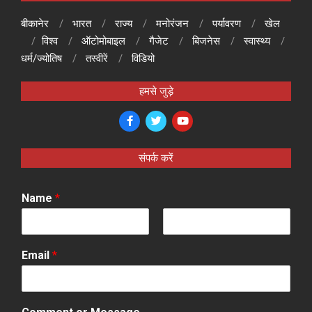
बीकानेर
भारत
राज्य
मनोरंजन
पर्यावरण
खेल
विश्व
ऑटोमोबाइल
गैजेट
बिजनेस
स्वास्थ्य
धर्म/ज्योतिष
तस्वीरें
विडियो
हमसे जुड़े
संपर्क करें
Name
*
F
L
i
a
Email
*
r
s
s
t
t