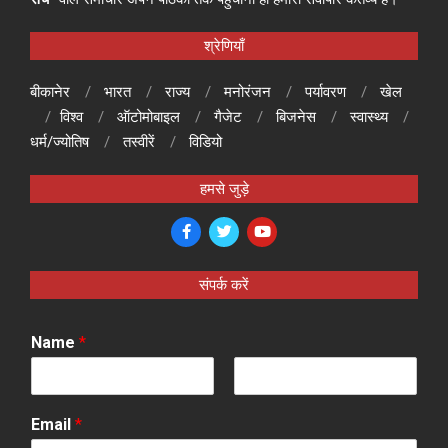
श्रेणियाँ
बीकानेर
भारत
राज्य
मनोरंजन
पर्यावरण
खेल
विश्व
ऑटोमोबाइल
गैजेट
बिजनेस
स्वास्थ्य
धर्म/ज्योतिष
तस्वीरें
विडियो
हमसे जुड़े
संपर्क करें
Name
*
F
L
i
a
Email
*
r
s