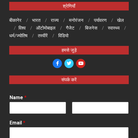
श्रेणियाँ
बीकानेर
भारत
राज्य
मनोरंजन
पर्यावरण
खेल
विश्व
ऑटोमोबाइल
गैजेट
बिजनेस
स्वास्थ्य
धर्म/ज्योतिष
तस्वीरें
विडियो
हमसे जुड़े
संपर्क करें
Name
*
F
L
i
a
Email
*
r
s
s
t
t