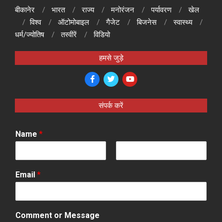
बीकानेर
भारत
राज्य
मनोरंजन
पर्यावरण
खेल
विश्व
ऑटोमोबाइल
गैजेट
बिजनेस
स्वास्थ्य
धर्म/ज्योतिष
तस्वीरें
विडियो
हमसे जुड़े
संपर्क करें
Name
*
F
L
i
a
Email
*
r
s
s
t
t
Comment or Message