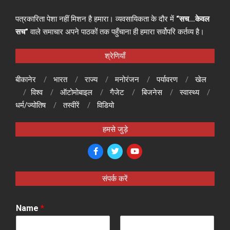
पत्रकारिता पेशा नहीं मिशन है हमारा। व्यवसायिकता के दौर में
“सच…केवल
सच”
वाले समाचार अपने पाठकों तक पहुँचाना ही हमारा सर्वोपरि कर्तव्य है।
श्रेणियाँ
बीकानेर
भारत
राज्य
मनोरंजन
पर्यावरण
खेल
विश्व
ऑटोमोबाइल
गैजेट
बिजनेस
स्वास्थ्य
धर्म/ज्योतिष
तस्वीरें
विडियो
हमसे जुड़े
संपर्क करें
Name
*