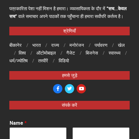
पत्रकारिता पेशा नहीं मिशन है हमारा। व्यवसायिकता के दौर में
“सच…केवल
सच”
वाले समाचार अपने पाठकों तक पहुँचाना ही हमारा सर्वोपरि कर्तव्य है।
श्रेणियाँ
बीकानेर
भारत
राज्य
मनोरंजन
पर्यावरण
खेल
विश्व
ऑटोमोबाइल
गैजेट
बिजनेस
स्वास्थ्य
धर्म/ज्योतिष
तस्वीरें
विडियो
हमसे जुड़े
संपर्क करें
Name
*