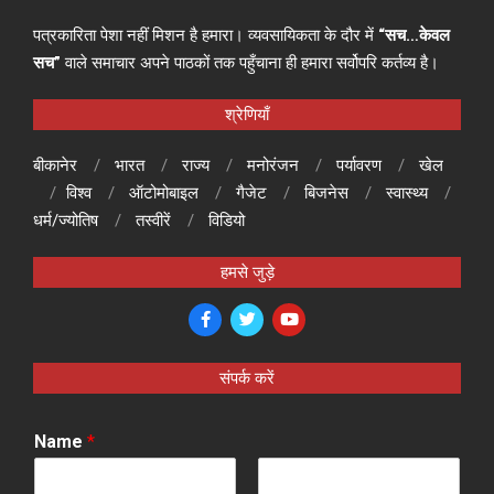
पत्रकारिता पेशा नहीं मिशन है हमारा। व्यवसायिकता के दौर में
“सच…केवल
सच”
वाले समाचार अपने पाठकों तक पहुँचाना ही हमारा सर्वोपरि कर्तव्य है।
श्रेणियाँ
बीकानेर
भारत
राज्य
मनोरंजन
पर्यावरण
खेल
विश्व
ऑटोमोबाइल
गैजेट
बिजनेस
स्वास्थ्य
धर्म/ज्योतिष
तस्वीरें
विडियो
हमसे जुड़े
संपर्क करें
Name
*