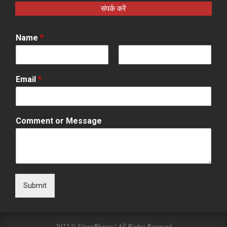
संपर्क करें
Name
*
F
L
i
a
Email
*
r
s
s
t
t
Comment or Message
Submit
2022 © VinayBharat | All Rights Reserved