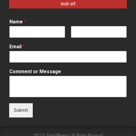
संपर्क करें
Name
*
F
L
i
a
Email
*
r
s
s
t
t
Comment or Message
Submit
2022 © VinayBharat | All Rights Reserved