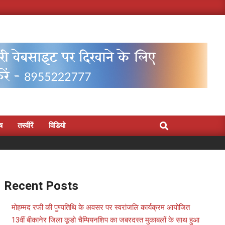
Search
िष
तस्वीरें
विडियो
Recent Posts
मोहम्मद रफी की पुण्यतिथि के अवसर पर स्वरांजलि कार्यक्रम आयोजित
13वीं बीकानेर जिला कूडो चैम्पियनशिप का जबरदस्त मुकाबलों के साथ हुआ