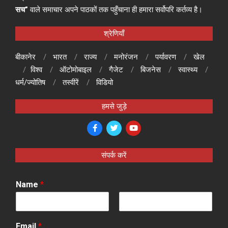
सच”
वाले समाचार अपने पाठकों तक पहुँचाना ही हमारा सर्वोपरि कर्तव्य है।
श्रेणियाँ
बीकानेर
भारत
राज्य
मनोरंजन
पर्यावरण
खेल
विश्व
ऑटोमोबाइल
गैजेट
बिजनेस
स्वास्थ्य
धर्म/ज्योतिष
तस्वीरें
विडियो
हमसे जुड़े
संपर्क करें
Name
*
F
L
i
a
Email
*