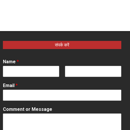
संपर्क करें
Name
*
F
L
i
a
Email
*
r
s
s
t
t
Comment or Message