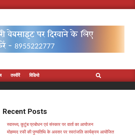
Search
िष
तस्वीरें
विडियो
Recent Posts
स्वास्थ्य, कुटुंब प्रबोधन एवं संस्कार पर वार्ता का आयोजन
मोहम्मद रफी की पुण्यतिथि के अवसर पर स्वरांजलि कार्यक्रम आयोजित