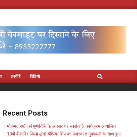
Search
िष
तस्वीरें
विडियो
Recent Posts
मोहम्मद रफी की पुण्यतिथि के अवसर पर स्वरांजलि कार्यक्रम आयोजित
13वीं बीकानेर जिला कूडो चैम्पियनशिप का जबरदस्त मुकाबलों के साथ हुआ