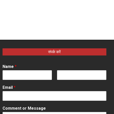
संपर्क करें
Name
*
F
L
i
a
Email
*
r
s
s
t
t
Comment or Message