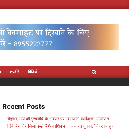
Search
िष
तस्वीरें
विडियो
Recent Posts
मोहम्मद रफी की पुण्यतिथि के अवसर पर स्वरांजलि कार्यक्रम आयोजित
13वीं बीकानेर जिला कूडो चैम्पियनशिप का जबरदस्त मुकाबलों के साथ हुआ