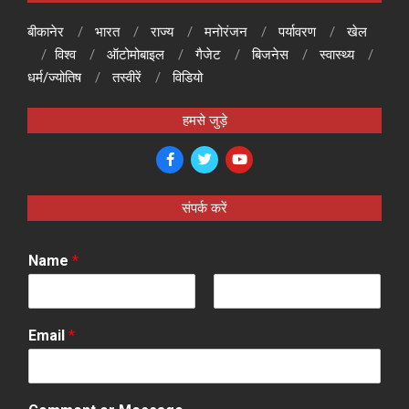
बीकानेर
भारत
राज्य
मनोरंजन
पर्यावरण
खेल
विश्व
ऑटोमोबाइल
गैजेट
बिजनेस
स्वास्थ्य
धर्म/ज्योतिष
तस्वीरें
विडियो
हमसे जुड़े
संपर्क करें
Name
*
F
L
i
a
Email
*
r
s
s
t
t