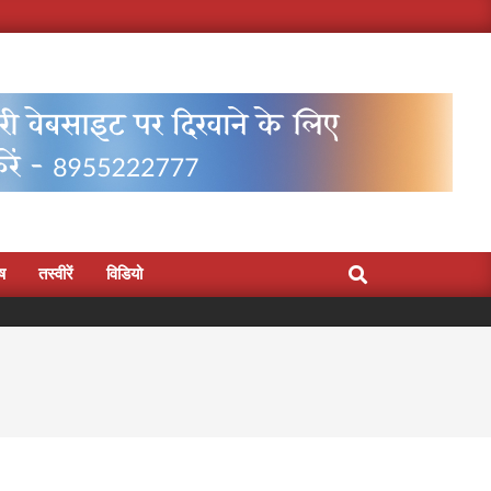
Search
िष
तस्वीरें
विडियो