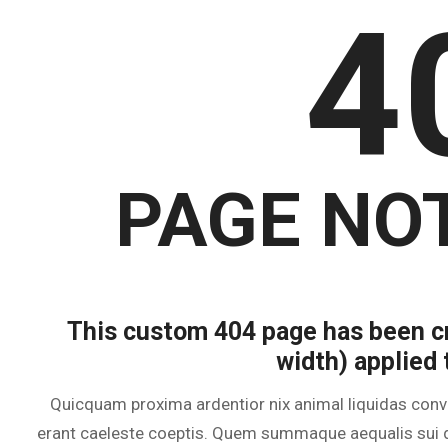
4
PAGE NOT
This custom 404 page has been cr
width) applied 
Quicquam proxima ardentior nix animal liquidas conv
erant caeleste coeptis. Quem summaque aequalis sui de