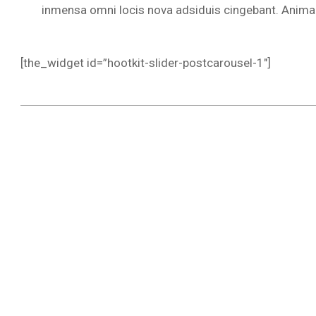
inmensa omni locis nova adsiduis cingebant. Animalibu
[the_widget id=”hootkit-slider-postcarousel-1″]
2016-
11-
28