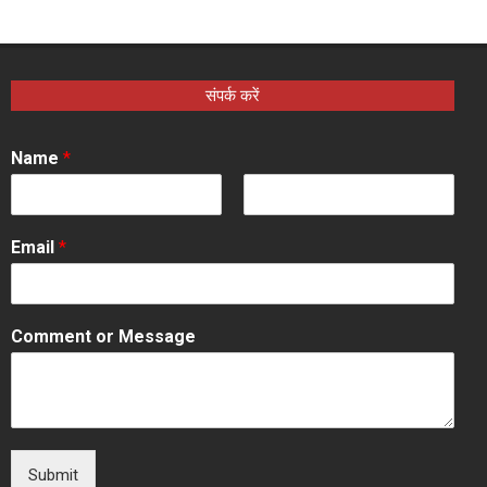
संपर्क करें
Name
*
F
L
i
a
Email
*
r
s
s
t
t
Comment or Message
Submit