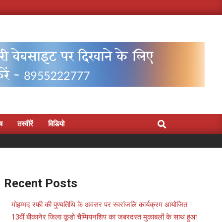
Search
िष
तस्वीरें
विडियो
Recent Posts
मोहम्मद रफी की पुण्यतिथि के अवसर पर स्वरांजलि कार्यक्रम आयोजित
13वीं बीकानेर जिला कूडो चैम्पियनशिप का जबरदस्त मुकाबलों के साथ हुआ