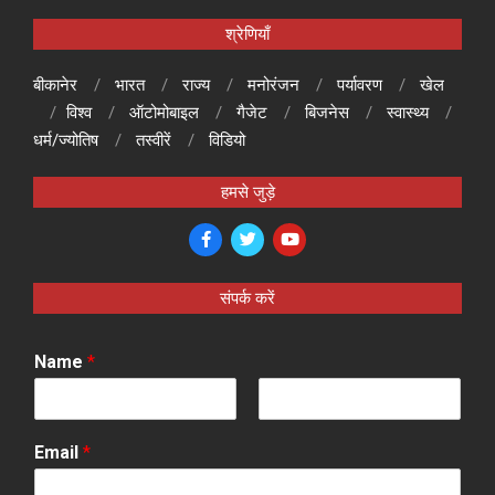
श्रेणियाँ
बीकानेर
भारत
राज्य
मनोरंजन
पर्यावरण
खेल
विश्व
ऑटोमोबाइल
गैजेट
बिजनेस
स्वास्थ्य
धर्म/ज्योतिष
तस्वीरें
विडियो
हमसे जुड़े
संपर्क करें
Name
*
F
L
i
a
Email
*
r
s
s
t