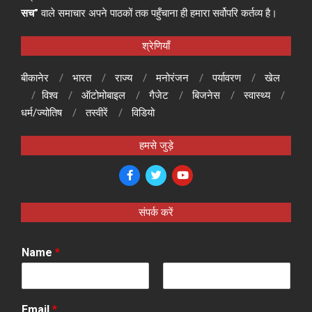
सच”
वाले समाचार अपने पाठकों तक पहुँचाना ही हमारा सर्वोपरि कर्तव्य है।
श्रेणियाँ
बीकानेर
भारत
राज्य
मनोरंजन
पर्यावरण
खेल
विश्व
ऑटोमोबाइल
गैजेट
बिजनेस
स्वास्थ्य
धर्म/ज्योतिष
तस्वीरें
विडियो
हमसे जुड़े
संपर्क करें
Name
*
F
L
i
a
Email
*