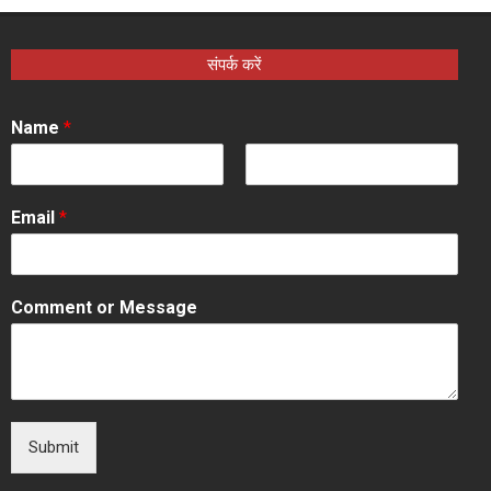
संपर्क करें
Name
*
F
L
i
a
Email
*
r
s
s
t
t
Comment or Message
Submit