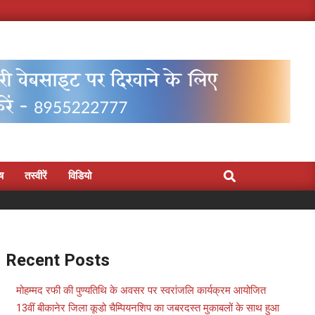
Search
िष
तस्वीरें
विडियो
Recent Posts
मोहम्मद रफी की पुण्यतिथि के अवसर पर स्वरांजलि कार्यक्रम आयोजित
13वीं बीकानेर जिला कूडो चैम्पियनशिप का जबरदस्त मुकाबलों के साथ हुआ