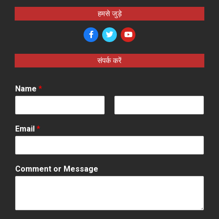
हमसे जुड़े
संपर्क करें
Name
*
F
L
i
a
Email
*
r
s
s
t
t
Comment or Message