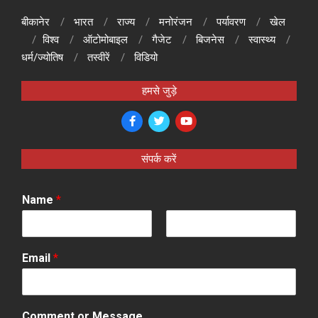
बीकानेर
भारत
राज्य
मनोरंजन
पर्यावरण
खेल
विश्व
ऑटोमोबाइल
गैजेट
बिजनेस
स्वास्थ्य
धर्म/ज्योतिष
तस्वीरें
विडियो
हमसे जुड़े
संपर्क करें
Name
*
F
L
i
a
Email
*
r
s
s
t
t
Comment or Message