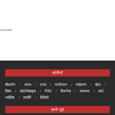
 comment.
श्रेणियाँ
बीकानेर
भारत
राज्य
मनोरंजन
पर्यावरण
खेल
विश्व
ऑटोमोबाइल
गैजेट
बिजनेस
स्वास्थ्य
धर्म/
ज्योतिष
तस्वीरें
विडियो
हमसे जुड़े