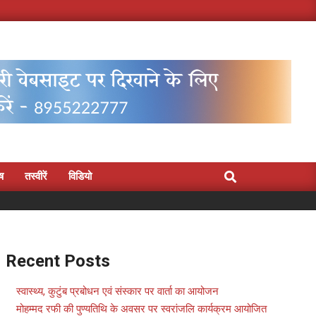
Search
िष
तस्वीरें
विडियो
Recent Posts
स्वास्थ्य, कुटुंब प्रबोधन एवं संस्कार पर वार्ता का आयोजन
मोहम्मद रफी की पुण्यतिथि के अवसर पर स्वरांजलि कार्यक्रम आयोजित