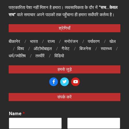
पत्रकारिता पेशा नहीं मिशन है हमारा। व्यवसायिकता के दौर में
“सच…केवल
सच”
वाले समाचार अपने पाठकों तक पहुँचाना ही हमारा सर्वोपरि कर्तव्य है।
श्रेणियाँ
बीकानेर
भारत
राज्य
मनोरंजन
पर्यावरण
खेल
विश्व
ऑटोमोबाइल
गैजेट
बिजनेस
स्वास्थ्य
धर्म/ज्योतिष
तस्वीरें
विडियो
हमसे जुड़े
संपर्क करें
Name
*