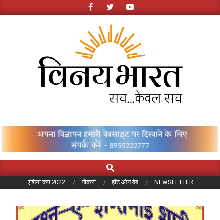
Skip
to
content
LATEST
NEWS
Search
Primary
Navigation
एशिया कप 2022
नौकरी
हॉट ओन वेब
NEWSLETTER
Menu