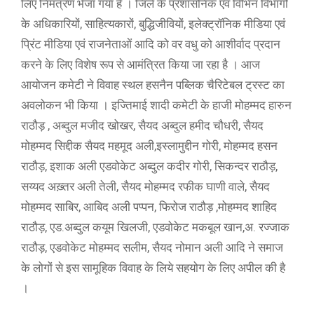
लिए निमंत्रण भेजा गया है । जिले के प्रशासनिक एवं विभिन विभागों
के अधिकारियों, साहित्यकारों, बुद्धिजीवियों, इलेक्ट्रॉनिक मीडिया एवं
प्रिंट मीडिया एवं राजनेताओं आदि को वर वधु को आशीर्वाद प्रदान
करने के लिए विशेष रूप से आमंत्रित किया जा रहा है । आज
आयोजन कमेटी ने विवाह स्थल हसनैन पब्लिक चैरिटेबल ट्रस्ट का
अवलोकन भी किया । इज्तिमाई शादी कमेटी के हाजी मोहम्मद हारुन
राठौड़ , अब्दुल मजीद खोखर, सैयद अब्दुल हमीद चौधरी, सैयद
मोहम्मद सिद्दीक सैयद महमूद अली,इस्लामुद्दीन गोरी, मोहम्मद हसन
राठौड़, इशाक अली एडवोकेट अब्दुल कदीर गोरी, सिकन्दर राठौड़,
सय्यद अख़्तर अली तेली, सैयद मोहम्मद रफीक घाणी वाले, सैयद
मोहम्मद साबिर, आबिद अली पप्पन, फिरोज राठौड़ ,मोहम्मद शाहिद
राठौड़, एड.अब्दुल कयूम खिलजी, एडवोकेट मकबूल खान,अ. रज्जाक
राठौड़, एडवोकेट मोहम्मद सलीम, सैयद नोमान अली आदि ने समाज
के लोगों से इस सामूहिक विवाह के लिये सहयोग के लिए अपील की है
।