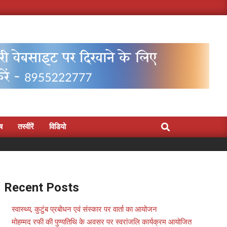
Search
िष
तस्वीरें
विडियो
Recent Posts
स्वास्थ्य, कुटुंब प्रबोधन एवं संस्कार पर वार्ता का आयोजन
मोहम्मद रफी की पुण्यतिथि के अवसर पर स्वरांजलि कार्यक्रम आयोजित