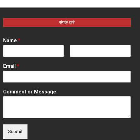
संपर्क करें
Name
*
F
L
i
a
Email
*
r
s
s
t
t
Comment or Message
Submit