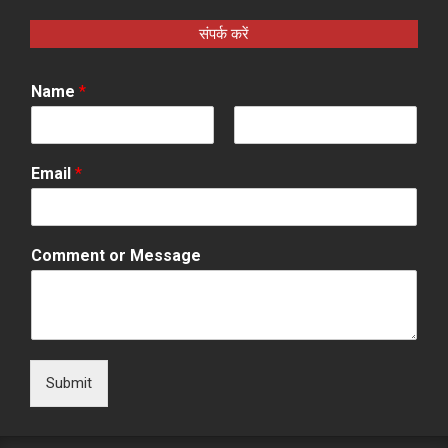
संपर्क करें
Name
*
F
L
i
a
Email
*
r
s
s
t
t
Comment or Message
Submit