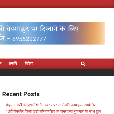
Search
िष
तस्वीरें
विडियो
Recent Posts
मोहम्मद रफी की पुण्यतिथि के अवसर पर स्वरांजलि कार्यक्रम आयोजित
13वीं बीकानेर जिला कूडो चैम्पियनशिप का जबरदस्त मुकाबलों के साथ हुआ