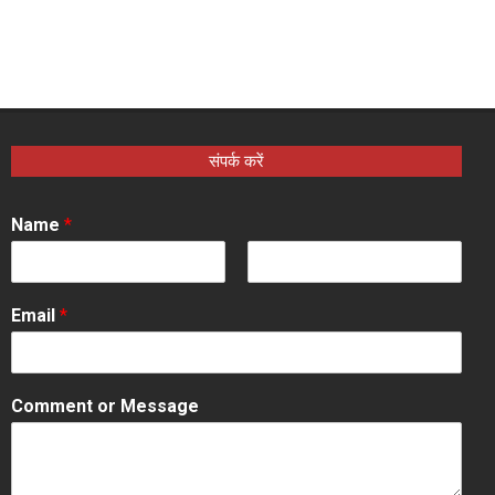
संपर्क करें
Name
*
F
L
i
a
Email
*
r
s
s
t
t
Comment or Message