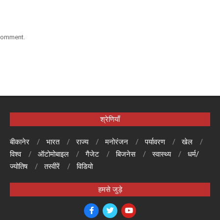
 comment.
श्रेणियाँ
बीकानेर
भारत
राज्य
मनोरंजन
पर्यावरण
खेल
विश्व
ऑटोमोबाइल
गैजेट
बिजनेस
स्वास्थ्य
धर्म/
ज्योतिष
तस्वीरें
विडियो
हमसे जुड़े