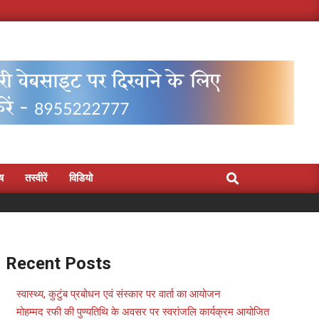
Search
िष
तस्वीरें
विडियो
Recent Posts
स्वास्थ्य, कुटुंब प्रबोधन एवं संस्कार पर वार्ता का आयोजन
मोहम्मद रफी की पुण्यतिथि के अवसर पर स्वरांजलि कार्यक्रम आयोजित