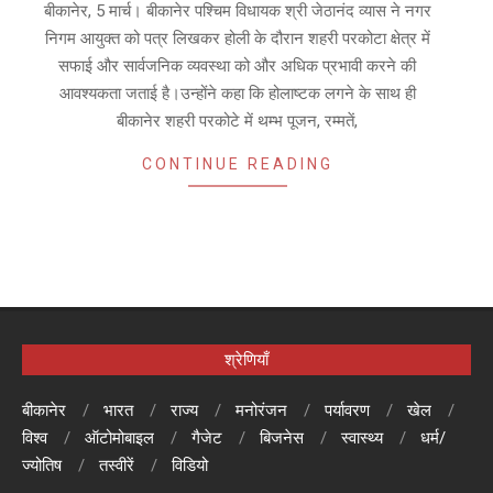
06
बीकानेर, 5 मार्च। बीकानेर पश्चिम विधायक श्री जेठानंद व्यास ने नगर
निगम आयुक्त को पत्र लिखकर होली के दौरान शहरी परकोटा क्षेत्र में
सफाई और सार्वजनिक व्यवस्था को और अधिक प्रभावी करने की
आवश्यकता जताई है।उन्होंने कहा कि होलाष्टक लगने के साथ ही
बीकानेर शहरी परकोटे में थम्भ पूजन, रम्मतें,
CONTINUE READING
श्रेणियाँ
बीकानेर
भारत
राज्य
मनोरंजन
पर्यावरण
खेल
विश्व
ऑटोमोबाइल
गैजेट
बिजनेस
स्वास्थ्य
धर्म/
ज्योतिष
तस्वीरें
विडियो