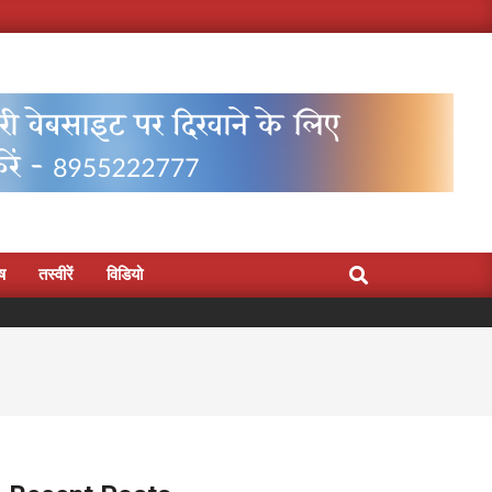
Search
िष
तस्वीरें
विडियो