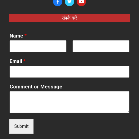
संपर्क करें
Name
*
F
L
i
a
Email
*
r
s
s
t
t
Comment or Message
Submit