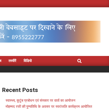
Search
िष
तस्वीरें
विडियो
Recent Posts
स्वास्थ्य, कुटुंब प्रबोधन एवं संस्कार पर वार्ता का आयोजन
मोहम्मद रफी की पुण्यतिथि के अवसर पर स्वरांजलि कार्यक्रम आयोजित