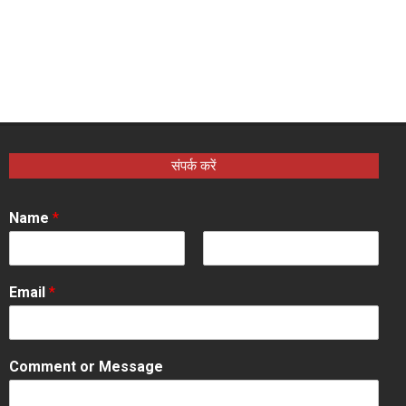
संपर्क करें
Name
*
F
L
i
a
Email
*
r
s
s
t
t
Comment or Message